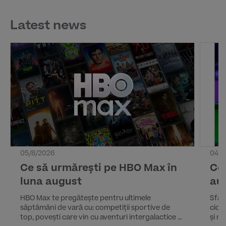
Latest news
05/8/2026
04/8
Ce să urmărești pe HBO Max în
Ce 
luna august
au
HBO Max te pregătește pentru ultimele
Sfârș
săptămâni de vară cu: competiții sportive de
cicl
top, povești care vin cu aventuri intergalactice și
și n