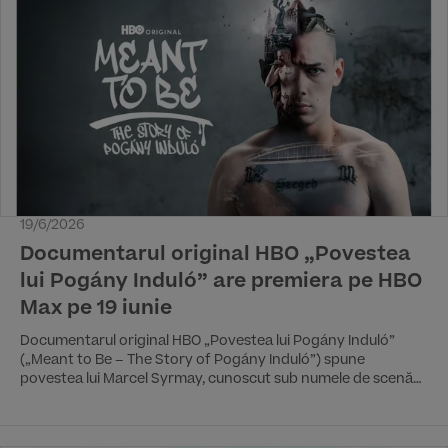
19/6/2026
Documentarul original HBO „Povestea
lui Pogány Induló” are premiera pe HBO
Max pe 19 iunie
Documentarul original HBO „Povestea lui Pogány Induló”
(„Meant to Be – The Story of Pogány Induló”) spune
povestea lui Marcel Syrmay, cunoscut sub numele de scenă
Pogány Induló, și a transformării lui dintr-un adolescent
dintr-un oraș de provincie într-una dintre cele mai ascultate
voci ale rap-ului maghiar. Documentarul este disponibil din 19