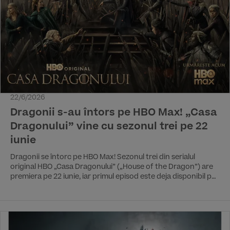
22/6/2026
Dragonii s-au întors pe HBO Max! „Casa
Dragonului” vine cu sezonul trei pe 22
iunie
Dragonii se întorc pe HBO Max! Sezonul trei din serialul
original HBO „Casa Dragonului” („House of the Dragon”) are
premiera pe 22 iunie, iar primul episod este deja disponibil pe
platforma de streaming. Noul sezon va avea opt episoade,
care vor fi lansate săptămânal.