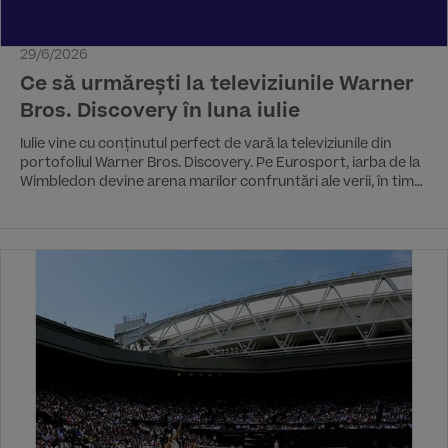
29/6/2026
Ce să urmărești la televiziunile Warner
Bros. Discovery în luna iulie
Iulie vine cu conținutul perfect de vară la televiziunile din
portofoliul Warner Bros. Discovery. Pe Eurosport, iarba de la
Wimbledon devine arena marilor confruntări ale verii, în timp
ce Turul Franței promite peisaje superbe și lupte strânse între
cei mai buni cicliști ai lumii. Discovery aduce adrenalina în luna
iulie cu „În inima furtunii: Pe teren", iar la TLC, „Micii mari
prieteni" aduce povesti despre de vară pline de râsete, iubire
si vulnerabilitare.