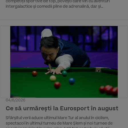
competiții sportive de top, povești care vin cu aventuri
intergalactice și comedii pline de adrenalină, dar și
documentare care scot la lumină istorii greu de imaginat. La
Vuelta și US Open completează vara de sport, „Jaf fără voie”
aduce adrenalina, iar serialul original HBO „Lanterns”
deschide o anchetă întunecată, cu mize cosmice. Pentru o
doză de umor, Conan O’Brien pornește din nou la drum, iar
cei mici îi pot revedea pe Gru și pe îndrăgiții săi minioni în
„Sunt un mic ticălos 4”.
04/8/2026
Ce să urmărești la Eurosport în august
Sfârșitul verii aduce ultimul Mare Tur al anului în ciclism,
spectacol în ultimul turneu de Mare Șlem și noi turnee de