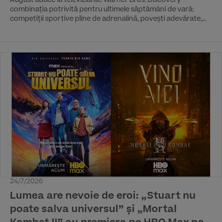
August aduce la televiziunile Warner Bros. Discovery
combinația potrivită pentru ultimele săptămâni de vară:
competiții sportive pline de adrenalină, povești adevărate,
aventuri spectaculoase și premiere pentru toate gusturile. La
Discovery, „Shark Week” revine cu o nouă ediție plină de
întâlniri impresionante și aventuri dedicate celor mai
fascinante creaturi ale oceanelor. Eurosport vine cu La
Vuelta, ultimul Mare Tur al sezonului și cu US Open, ultimul titlu
de Mare Șlem al anului. TLC urmărește destine ieșite din
comun în „Povești medicale neobișnuite”. Pentru cei mici,
Cartoon Network aduce noi provocări în „LEGO City: Fără
limite MAX”, în timp ce Cartoonito îi invită pe telespectatori
să pornească într-o aventură plină de superputeri alături de
„Ben 10”.
24/7/2026
Lumea are nevoie de eroi: „Stuart nu
poate salva universul” și „Mortal