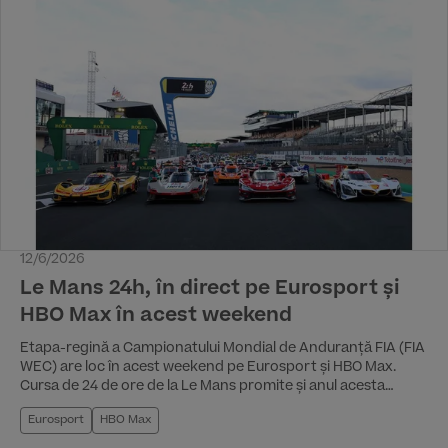
iunie pe HBO Max în România.
12/6/2026
Le Mans 24h, în direct pe Eurosport și
HBO Max în acest weekend
Etapa-regină a Campionatului Mondial de Anduranță FIA (FIA
WEC) are loc în acest weekend pe Eurosport și HBO Max.
Cursa de 24 de ore de la Le Mans promite și anul acesta
momente remarcabile pentru istoria motorsportului.
Eurosport
HBO Max