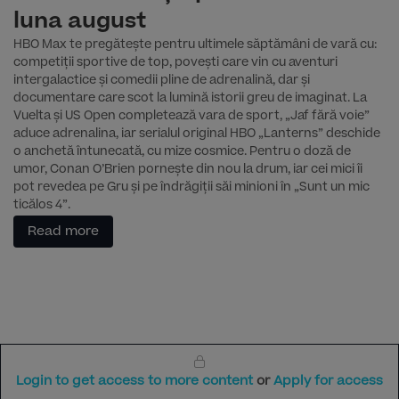
luna august
HBO Max te pregătește pentru ultimele săptămâni de vară cu:
competiții sportive de top, povești care vin cu aventuri
intergalactice și comedii pline de adrenalină, dar și
documentare care scot la lumină istorii greu de imaginat. La
Vuelta și US Open completează vara de sport, „Jaf fără voie”
aduce adrenalina, iar serialul original HBO „Lanterns” deschide
o anchetă întunecată, cu mize cosmice. Pentru o doză de
umor, Conan O’Brien pornește din nou la drum, iar cei mici îi
pot revedea pe Gru și pe îndrăgiții săi minioni în „Sunt un mic
ticălos 4”.
Read more
Login to get access to more content
or
Apply for access