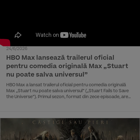
24/6/2026
HBO Max lansează trailerul oficial
pentru comedia originală Max „Stuart
nu poate salva universul”
HBO Max a lansat trailerul oficial pentru comedia originală
Max „Stuart nu poate salva universul” („Stuart Fails to Save
the Universe”). Primul sezon, format din zece episoade, are
premiera pe 24 iulie în România, iar episoade noi se vor lansa
săptămânal.