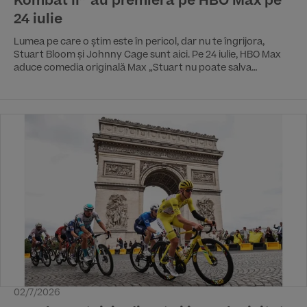
Kombat II” au premiera pe HBO Max pe
24 iulie
Lumea pe care o știm este în pericol, dar nu te îngrijora,
Stuart Bloom și Johnny Cage sunt aici. Pe 24 iulie, HBO Max
aduce comedia originală Max „Stuart nu poate salva
universul" („Stuart Fails to Save the Universe") și premiera
globală pe streaming a filmului „Mortal Kombat II".
02/7/2026