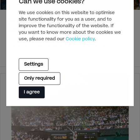
Can we use cookies?
We use cookies on this website to optimise
30/6/2026
site functionality for you as a user, and to
Ce să urmărești pe HBO Max în luna
improve the functionality of the website. If
iulie
you want to know more about the cookies we
use, please read our
Cookie policy
.
Iulie e despre zilele calde și nopțile lungi, iar HBO Max vine cu
titlurile care completează fiecare moment al verii. Pe
terenurile de la Wimbledon, cele mai mari staruri ale tenisului
joacă pentru titlu pe iarba londoneză, în timp ce Turul Franței
Settings
promite dueluri între cicliștii de elită ai lumii. „Stuart nu poate
salva universul" („Stuart Fails to Save the Universe") readuce
în prim-plan personajele iubite din lumea serialului „Teoria Big
Only required
Bang" într-o aventură haotică prin multivers, iar
„Președintele Curtis" („President Curtis") redefinește criza
I agree
diplomatică cu un umor aparte. Pentru iubitorii genului
horror, „Mumia de la Lee Cronin" („Lee Cronin's THE MUMMY”)
promite un coșmar bine livrat, și nu în ultimul rând, „Povestea
lui Robin Byrd" („Bang My Box: The Robin Byrd Story") aduce
pe ecran o poveste fascinantă despre curaj, identitate și
moștenire.