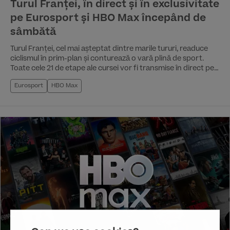
Turul Franței, în direct și în exclusivitate
pe Eurosport și HBO Max începând de
sâmbătă
Turul Franței, cel mai așteptat dintre marile tururi, readuce
ciclismul în prim-plan și conturează o vară plină de sport.
Toate cele 21 de etape ale cursei vor fi transmise în direct pe
Eurosport și HBO Max, cu 3.333 km de parcurs, peste 100 de
Eurosport
HBO Max
ore de transmisiuni în direct și povești memorabile scrise în
lupta pentru tricoul galben.