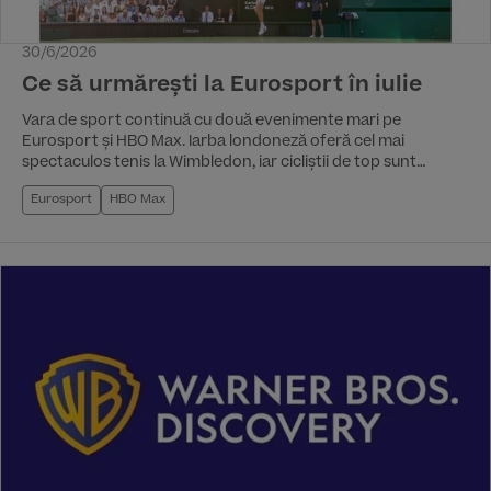
30/6/2026
Ce să urmărești la Eurosport în iulie
Vara de sport continuă cu două evenimente mari pe
Eurosport și HBO Max. Iarba londoneză oferă cel mai
spectaculos tenis la Wimbledon, iar cicliștii de top sunt
protagoniști în Turul Franței, cel mai așteptat dintre Marile
Eurosport
HBO Max
Tururi ale anului. Iată ce trebuie să urmărești pe Eurosport și
HBO Max în luna iulie: