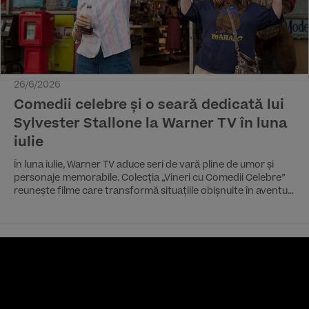
26/6/2026
Comedii celebre și o seară dedicată lui
Sylvester Stallone la Warner TV în luna
iulie
În luna iulie, Warner TV aduce seri de vară pline de umor și
personaje memorabile. Colecția „Vineri cu Comedii Celebre”
reunește filme care transformă situațiile obișnuite în aventuri
absurde, de la reuniuni între prieteni și vacanțe scăpate de
sub control până la familii improvizate și personaje care
refuză să respecte regulile jocului. La începutul lunii, Warner
TV vine și cu o seară dedicată lui Sylvester Stallone, unul
dintre cei mai cunoscuți actori de acțiune ai ultimelor decenii.