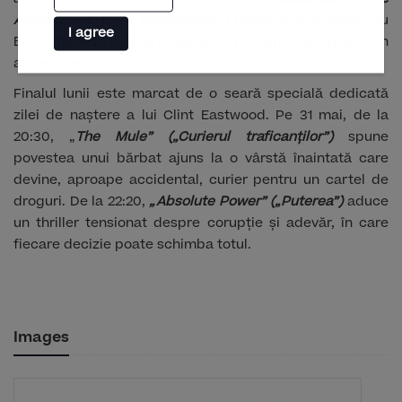
Accountant: Cifre periculoase”)
readuce suspansul, cu
I agree
Ben Affleck în rolul unui geniu al matematicii implicat în
afaceri periculoase.
Finalul lunii este marcat de o seară specială dedicată
zilei de naștere a lui Clint Eastwood. Pe 31 mai, de la
20:30, „
The Mule” („Curierul traficanților”)
spune
povestea unui bărbat ajuns la o vârstă înaintată care
devine, aproape accidental, curier pentru un cartel de
droguri. De la 22:20,
„Absolute Power” („Puterea”)
aduce
un thriller tensionat despre corupție și adevăr, în care
fiecare decizie poate schimba totul.
Images