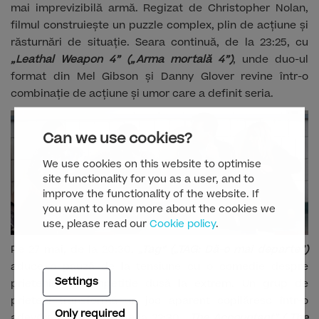
mai imprevizibilă armă. Regizat de Christopher Nolan,
filmul construiește un puzzle complex, plin de acțiune și
răsturnări de situație. Seara continuă, de la 23:25, cu
„Leathal Weapon 4” („Arma mortală 4”)
, unde duo-ul
format din Mel Gibson și Danny Glover revine într-o
combinație de acțiune și umor care a definit seria.
Can we use cookies?
We use cookies on this website to optimise
site functionality for you as a user, and to
improve the functionality of the website. If
you want to know more about the cookies we
use, please read our
Cookie policy
.
Pe 27 mai, de la 20:30,
„Tag” („TAG: Dă-o mai departe”)
aduce o pauză de la tensiune cu o comedie despre
Settings
prietenie și competiție dusă la extrem. Un grup de
prieteni transformă un joc aparent copilăresc într-o
Only required
adevărată aventură. De la 22:30,
„The Accountant” („The