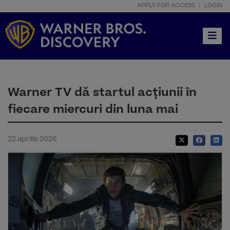
APPLY FOR ACCESS
LOGIN
Toggle
Warner TV dă startul acțiunii în
fiecare miercuri din luna mai
22 aprilie 2026