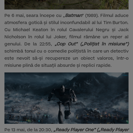
Pe 6 mai, seara începe cu „
Batman
” (1989). Filmul aduce
atmosfera gotică și stilul inconfundabil al lui Tim Burton.
Cu Michael Keaton în rolul Cavalerului Negru și Jack
Nicholson în rolul lui Joker, filmul rămâne un reper al
genului. De la 22:55,
„Cop Out” („Polițist în misiune”)
schimbă tonul cu o comedie polițistă în care un detectiv
este nevoit să-și recupereze un obiect valoros, într-o
misiune plină de situații absurde și replici rapide.
Pe 13 mai, de la 20:30,
„Ready Player One” („Ready Player