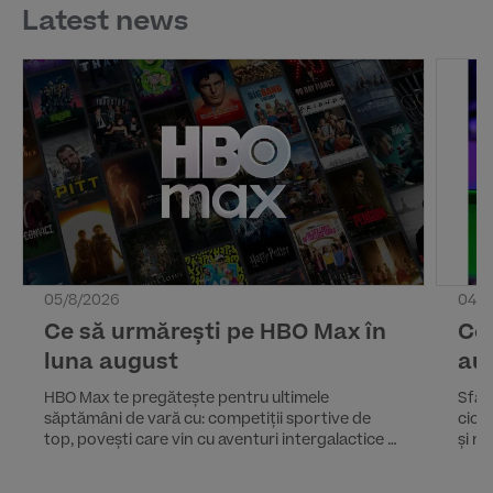
Latest news
05/8/2026
04/8
Ce să urmărești pe HBO Max în
Ce 
luna august
au
HBO Max te pregătește pentru ultimele
Sfârș
săptămâni de vară cu: competiții sportive de
cicl
top, povești care vin cu aventuri intergalactice și
și n
comedii pline de adrenalină, dar și documentare
Iată 
care scot la lumină istorii greu de imaginat. La
impo