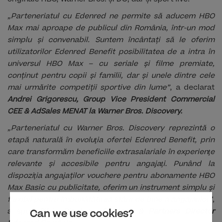
originale HBO, Warner Bros. și DC, dar și sport live.
„Parteneriatul cu Edenred ne permite să aducem HBO
Max mai aproape de publicul din România, într-un mod
simplu și convenabil. Suntem încântați să le oferim
utilizatorilor Edenred Benefit posibilitatea de a intra în
universul HBO Max – cu seriale și filme premiate,
conținut pentru copii și familii, dar și unele dintre cele
mai urmărite competiții sportive din lume”
, a declarat
Andrei Grigorescu, Group Vice President Commercial
CEE & AdSales MENAT la Warner Bros. Discovery.
„Parteneriatul cu Warner Bros. Discovery reprezintă o
etapă naturală în evoluţia ofertei Edenred Benefit, prin
care transformăm beneficiile extrasalariale în experienţe
relevante şi accesibile pentru angajaţi. Punând la
dispoziţia angajaților vouchere pentru abonamente HBO
Max Basic cu publicitate, oferim un instrument simplu şi
flexibil pentru îmbunătățirea stării de bine a angajaţilor”
,
a spus
Silviu Ciocianu, Strategy & Partners Director
Can we use cookies?