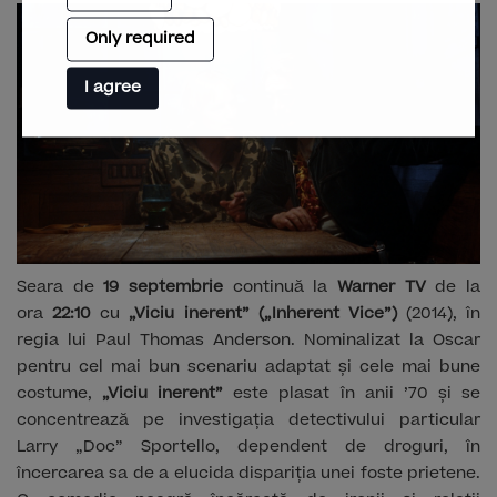
Only required
I agree
Seara de
19 septembrie
continuă la
Warner TV
de la
ora
22:10
cu
„Viciu inerent” („Inherent Vice”)
(2014), în
regia lui Paul Thomas Anderson. Nominalizat la Oscar
pentru cel mai bun scenariu adaptat și cele mai bune
costume,
„Viciu inerent”
este plasat în anii ’70 și se
concentrează pe investigația detectivului particular
Larry „Doc” Sportello, dependent de droguri, în
încercarea sa de a elucida dispariția unei foste prietene.