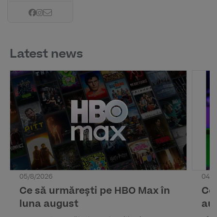
Latest news
05/8/2026
04/8
Ce să urmărești pe HBO Max în
Ce 
luna august
au