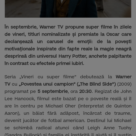
În septembrie, Warner TV propune super filme în zilele
de vineri, titluri nominalizate și premiate la Oscar care
declanșează un carusel de emoții: de la povești
motivaționale inspirate din fapte reale la magie neagră
desprinsă din universul Harry Potter, anchete palpitante
în contrast cu efectele primei iubiri.
Seria „Vineri cu super filme” debutează la
Warner
TV
cu
„Povestea unui campion” („The Blind Side”)
(2009)
programat pe
5 septembrie
, ora
20:30
. Regizat de John
Lee Hancock, filmul este bazat pe o poveste reală și îl
are în centru pe Michael Oher (interpretat de Quinton
Aaron), un băiat fără adăpost, încărcat de traume,
devenit jucător de fotbal american. Destinul lui Michael
se schimbă radical atunci când Leigh Anne Tuohy
(Sandra Bullock) și familia ei înstărită îl ajută și îl susțin