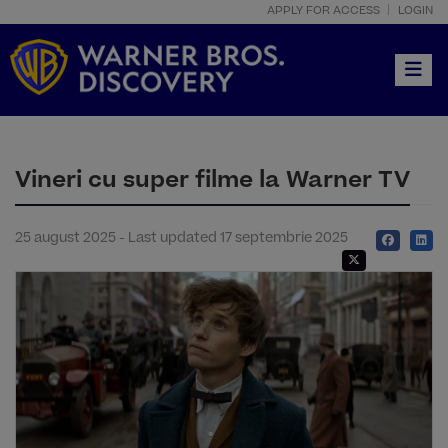
APPLY FOR ACCESS
LOGIN
Toggle
Vineri cu super filme la Warner TV
25 august 2025 - Last updated 17 septembrie 2025