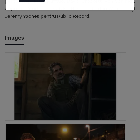
pentru wiip; Mark Ruffalo; David Crockett; Ron Schmidt.
Coproducători executivi: Nicole Jordan-Webber și
Jeremy Yaches pentru Public Record.
Images