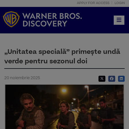
APPLY FOR ACCESS
LOGIN
Toggle
„Unitatea specială” primește undă
verde pentru sezonul doi
20 noiembrie 2025