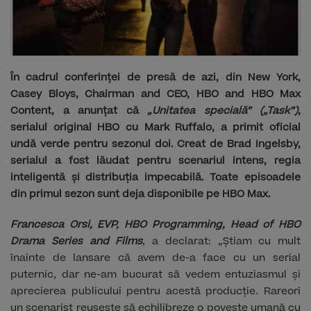
În cadrul conferinței de presă de azi, din New York,
Casey Bloys, Chairman and CEO, HBO and HBO Max
Content, a anunțat că
„Unitatea specială” („Task”)
,
serialul original HBO cu Mark Ruffalo, a primit oficial
undă verde pentru sezonul doi. Creat de Brad Ingelsby,
serialul a fost lăudat pentru scenariul intens, regia
inteligentă și distribuția impecabilă. Toate episoadele
din primul sezon sunt deja disponibile pe HBO Max.
Francesca Orsi, EVP, HBO Programming, Head of HBO
Drama Series and Films
, a declarat: „Știam cu mult
înainte de lansare că avem de-a face cu un serial
puternic, dar ne-am bucurat să vedem entuziasmul și
aprecierea publicului pentru acestă producție. Rareori
un scenarist reușește să echilibreze o poveste umană cu