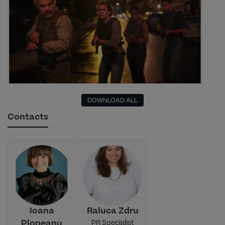
DOWNLOAD ALL
Contacts
Ioana
Raluca Zdru
Plopeanu
PR Specialist