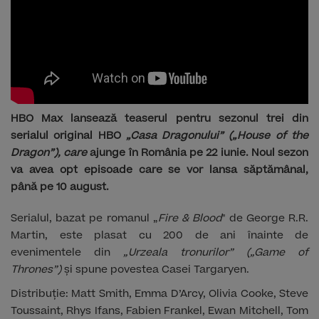
HBO Max lansează teaserul pentru sezonul trei din
serialul original HBO
„Casa Dragonului” („House of the
Dragon”), care
ajunge în România pe 22 iunie. Noul sezon
va avea opt episoade care se vor lansa săptămânal,
până pe 10 august.
Serialul, bazat pe romanul „
Fire & Blood
" de George R.R.
Martin, este plasat cu 200 de ani înainte de
evenimentele din
„Urzeala tronurilor” („Game of
Thrones”)
și spune povestea Casei Targaryen.
Distribuție: Matt Smith, Emma D’Arcy, Olivia Cooke, Steve
Toussaint, Rhys Ifans, Fabien Frankel, Ewan Mitchell, Tom