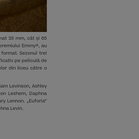
rmat 35 mm, cât și 65
 premiului Emmy®, au
format. Sezonul trei
icativ pe peliculă de
or din liceu către o
 Sam Levinson, Ashley
, Ron Leshem, Daphna
ry Lennon. „Euforia”
phna Levin.