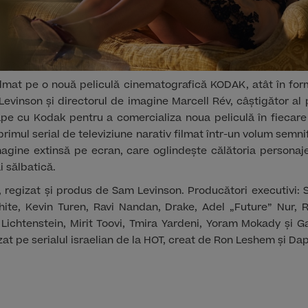
filmat pe o nouă peliculă cinematografică KODAK, atât în fo
evinson și directorul de imagine Marcell Rév, câștigător al
pe cu Kodak pentru a comercializa noua peliculă în fiecare 
rimul serial de televiziune narativ filmat într-un volum semnif
agine extinsă pe ecran, care oglindește călătoria personajel
i sălbatică.
s, regizat și produs de Sam Levinson. Producători executivi:
hite, Kevin Turen, Ravi Nandan, Drake, Adel „Future” Nur
Lichtenstein, Mirit Toovi, Tmira Yardeni, Yoram Mokady și Ga
zat pe serialul israelian de la HOT, creat de Ron Leshem și Da