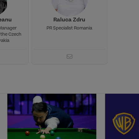
eanu
Raluca Zdru
 Manager
PR Specialist Romania
 the Czech
vakia