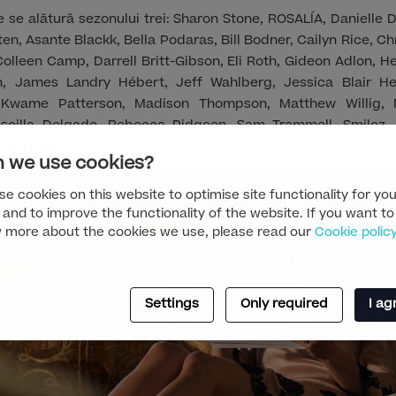
e se alătură sezonului trei: Sharon Stone, ROSALÍA, Daniell
en, Asante Blackk, Bella Podaras, Bill Bodner, Cailyn Rice, 
Colleen Camp, Darrell Britt-Gibson, Eli Roth, Gideon Adlon,
n, James Landry Hébert, Jeff Wahlberg, Jessica Blair Her
Kwame Patterson, Madison Thompson, Matthew Willig, M
iscilla Delgado, Rebecca Pidgeon, Sam Trammell, Smilez, T
nie Hacker.
 we use cookies?
e cookies on this website to optimise site functionality for you
 and to improve the functionality of the website. If you want to
 more about the cookies we use, please read our
Cookie polic
Settings
Only required
I ag