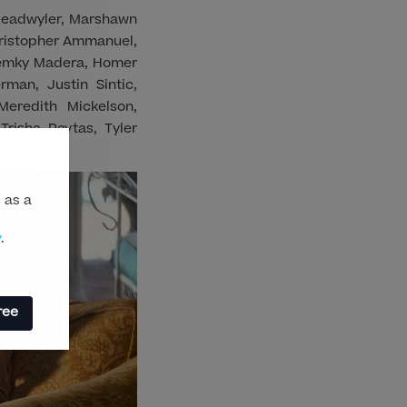
e Deadwyler, Marshawn
Christopher Ammanuel,
 Hemky Madera, Homer
man, Justin Sintic,
eredith Mickelson,
risha Paytas, Tyler
 as a
y
.
ree