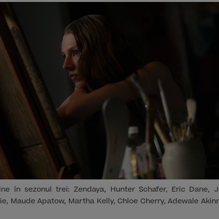
vine în sezonul trei: Zendaya, Hunter Schafer, Eric Dane, 
e, Maude Apatow, Martha Kelly, Chloe Cherry, Adewale Akin