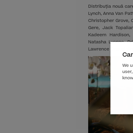
Distribuția nouă car
Lynch, Anna Van Patt
Christopher Grove, 
Gere, Jack Topalia
Kadeem Hardison, 
Natasha Lyonne, Pr
Lawrence Gray și Vin
Can
We us
user,
know