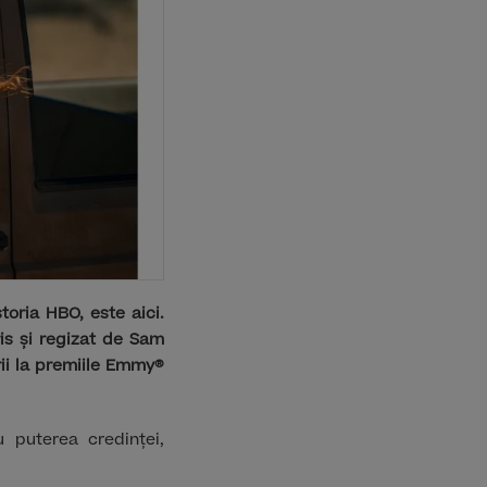
storia HBO, este aici.
ris și regizat de Sam
rii la premiile Emmy®
 puterea credinței,