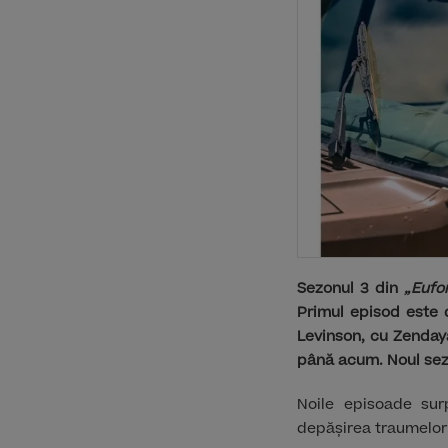
Sezonul 3 din
„Eufor
Primul episod este d
Levinson, cu Zendaya
până acum. Noul sez
Noile episoade sur
depășirea traumelor 