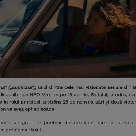
ia” („Euphoria”)
, unul dintre cele mai vizionate seriale din i
isponibil pe HBO Max de pe 13 aprilie. Serialul, produs, sc
 în rolul principal, a strâns 25 de nominalizări și două victo
on va avea opt episoade.
prind un grup de prieteni din copilărie care se luptă cu
și problema răului.