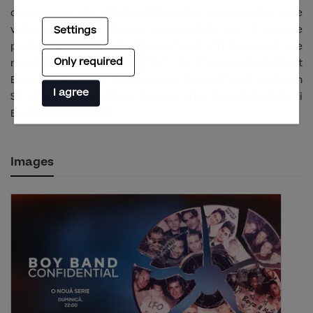
camerei pe alți artiști emblematici ai perioadei, care
vorbesc deschis despre experiențele lor și despre
Settings
partea ascunsă a industriei muzicale. Printre aceștia se
Only required
numără Lance Bass (N’SYNC), AJ McLean (Backstreet
Boys), Nick Lachey (98 Degrees), Wanya Morris și Shawn
I agree
Stockman (Boyz II Men), Ashley Parker Angel (O-Town) și
Brad Fischetti (LFO).
Images