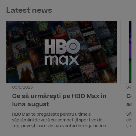
Latest news
05/8/2026
04/8
Ce să urmărești pe HBO Max în
Ce 
luna august
au
HBO Max te pregătește pentru ultimele
Sfârș
săptămâni de vară cu: competiții sportive de
cicl
top, povești care vin cu aventuri intergalactice și
și n
comedii pline de adrenalină, dar și documentare
Iată 