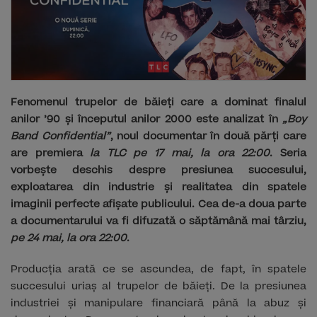
Fenomenul trupelor de băieți care a dominat finalul
anilor ’90 și începutul anilor 2000 este analizat în
„Boy
Band Confidential”
, noul documentar în două părți care
are premiera
la TLC pe 17 mai, la ora 22:00
. Seria
vorbește deschis despre presiunea succesului,
exploatarea din industrie și realitatea din spatele
imaginii perfecte afișate publicului. Cea de-a doua parte
a documentarului va fi difuzată o săptămână mai târziu,
pe 24 mai, la ora 22:00
.
Producția arată ce se ascundea, de fapt, în spatele
succesului uriaș al trupelor de băieți. De la presiunea
industriei și manipulare financiară până la abuz și