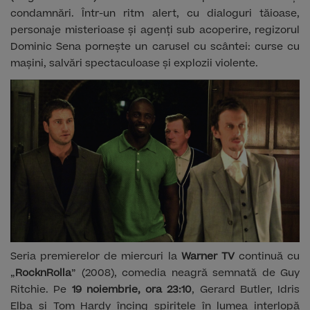
condamnări. Într-un ritm alert, cu dialoguri tăioase,
personaje misterioase și agenți sub acoperire, regizorul
Dominic Sena pornește un carusel cu scântei: curse cu
mașini, salvări spectaculoase și explozii violente.
Seria premierelor de miercuri la
Warner TV
continuă cu
„
RocknRolla
” (2008), comedia neagră semnată de Guy
Ritchie. Pe
19 noiembrie, ora 23:10
, Gerard Butler, Idris
Elba și Tom Hardy încing spiritele în lumea interlopă