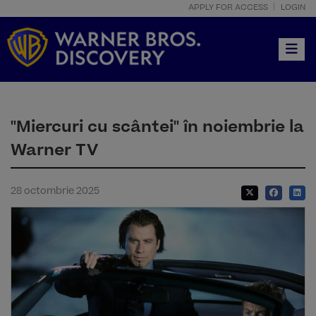
APPLY FOR ACCESS
LOGIN
Toggle
"Miercuri cu scântei" în noiembrie la
Warner TV
28 octombrie 2025