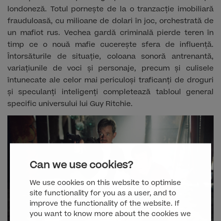
londoneză. Totul pornește de la o tranzacție imobiliară
frauduloasă, cu milioane de dolari în joc, orchestrată de
un mafiot rus. Vechea gardă criminală pierde teren în
timp ce o nouă mafie cucerește sfera de influență.
Întorsăturile de situație, coloana sonoră antrenantă,
variațiunile de voci și personaje, precum și culisele
întunecate ale celor mai periculoși traficanți de droguri
și speculanți inteligenți completează tabloul general
specific universului lui Guy Ritchie.
Can we use cookies?
We use cookies on this website to optimise
site functionality for you as a user, and to
improve the functionality of the website. If
you want to know more about the cookies we