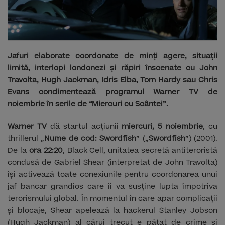
Jafuri elaborate coordonate de minți agere, situații
limită, interlopi londonezi și răpiri înscenate cu John
Travolta, Hugh Jackman, Idris Elba, Tom Hardy sau Chris
Evans condimentează programul Warner TV de
noiembrie în serile de “Miercuri cu Scântei”.
Warner TV
dă startul acțiunii
miercuri, 5 noiembrie
, cu
thrillerul „
Nume de cod: Swordfish
” („
Swordfish
”) (2001).
De la
ora 22:20
, Black Cell, unitatea secretă antiteroristă
condusă de Gabriel Shear (interpretat de John Travolta)
își activează toate conexiunile pentru coordonarea unui
jaf bancar grandios care îi va susține lupta împotriva
terorismului global. În momentul în care apar complicații
și blocaje, Shear apelează la hackerul Stanley Jobson
(Hugh Jackman) al cărui trecut e pătat de crime și