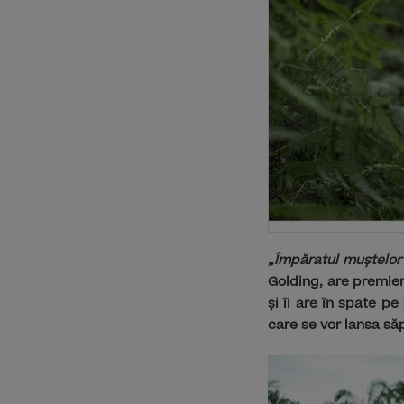
„Împăratul muștelor”
Golding, are premie
și îi are în spate p
care se vor lansa să