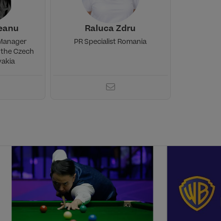
eanu
Raluca Zdru
 Manager
PR Specialist Romania
 the Czech
vakia