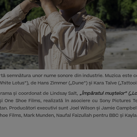
tă semnătura unor nume sonore din industrie. Muzica este 
White Lotus”), de Hans Zimmer („Dune”) și Kara Talve („Tattooi
ama și coordonat de Lindsay Salt,
„Împăratul muștelor” („Lo
și One Shoe Films, realizată în asociere cu Sony Pictures T
Stan. Producători executivi sunt Joel Wilson și Jamie Campbel
oe Films, Mark Munden, Naufal Faizullah pentru BBC și Kayla