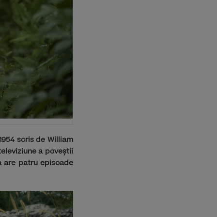
1954 scris de William
leviziune a poveștii
ia are patru episoade