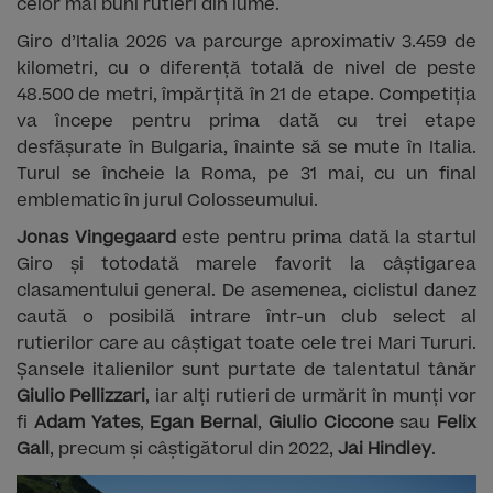
celor mai buni rutieri din lume.
Giro d’Italia 2026 va parcurge aproximativ 3.459 de
kilometri, cu o diferență totală de nivel de peste
48.500 de metri, împărțită în 21 de etape. Competiția
va începe pentru prima dată cu trei etape
desfășurate în Bulgaria, înainte să se mute în Italia.
Turul se încheie la Roma, pe 31 mai, cu un final
emblematic în jurul Colosseumului.
Jonas Vingegaard
este pentru prima dată la startul
Giro și totodată marele favorit la câștigarea
clasamentului general. De asemenea, ciclistul danez
caută o posibilă intrare într-un club select al
rutierilor care au câștigat toate cele trei Mari Tururi.
Șansele italienilor sunt purtate de talentatul tânăr
Giulio Pellizzari
, iar alți rutieri de urmărit în munți vor
fi
Adam Yates
,
Egan Bernal
,
Giulio Ciccone
sau
Felix
Gall
, precum și câștigătorul din 2022,
Jai Hindley
.