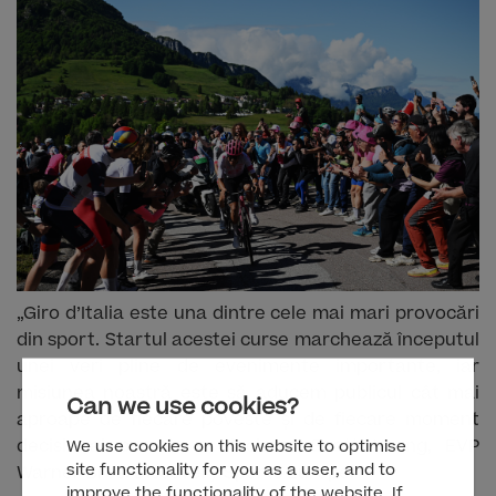
„Giro d’Italia este una dintre cele mai mari provocări
din sport. Startul acestei curse marchează începutul
unei veri pline de evenimente importante, iar
misiunea noastră este să aducem publicul cât mai
Can we use cookies?
aproape de fiecare poveste și de fiecare moment
decisiv al cursei”, a declarat Scott Young, EVP
We use cookies on this website to optimise
site functionality for you as a user, and to
Warner Bros. Discovery Sports Europe.
improve the functionality of the website. If