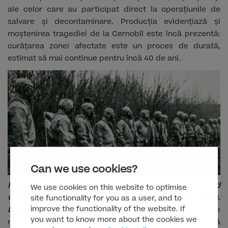
ale celor care au participat direct la operațiunile de
salvare și decontaminare. Producția evidențiază și
moștenirea tragediei de la Cernobîl este încă prezentă:
curățarea zonei afectate este un proces de durată,
estimat să mai continue pentru încă 40 de ani.
Can we use cookies?
Myriam Lopez-Otazu, SVP International Unscripted
We use cookies on this website to optimise
Content & Global Networks EMEA, Warner Bros.
site functionality for you as a user, and to
improve the functionality of the website. If
Discovery,
declară: „Căutăm întotdeauna titluri care
you want to know more about the cookies we
rezonează cu publicul nostru și care evidențiază