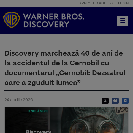
APPLY FOR ACCESS
LOGIN
Toggle
Discovery marchează 40 de ani de
la accidentul de la Cernobîl cu
documentarul „Cernobîl: Dezastrul
care a zguduit lumea”
24 aprilie 2026