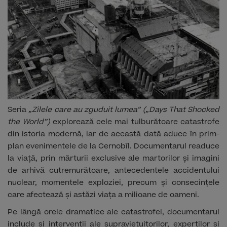
Seria
„Zilele care au zguduit lumea” („Days That Shocked
the World”)
explorează cele mai tulburătoare catastrofe
din istoria modernă, iar de această dată aduce în prim-
plan evenimentele de la Cernobîl. Documentarul readuce
la viață, prin mărturii exclusive ale martorilor și imagini
de arhivă cutremurătoare, antecedentele accidentului
nuclear, momentele exploziei, precum și consecințele
care afectează și astăzi viața a milioane de oameni.
Pe lângă orele dramatice ale catastrofei, documentarul
include și intervenții ale supraviețuitorilor, experților și