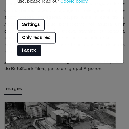
use, please read our
Cookie policy
.
momente importante din istoria globală, asigurându-ne
că moștenirea acestora ajunge la noile generații și le
aprofundează înțelegerea asupra lumii în care trăim.
Aceste producții aduc perspective noi asupra unor
Settings
evenimente decisive din trecut, stârnind curiozitatea
Only required
atât a celor care își amintesc unde se aflau când s-au
petrecut, cât și a celor care le-au cunoscut doar din
I agree
manualele de istorie.”
„Cernobîl: Dezastrul care a zguduit lumea”
este produs
de BriteSpark Films, parte din grupul Argonon.
Images