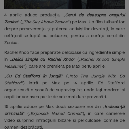
4 aprilie aduce producția „
Cerul de deasupra orașului
Zenica
” („
The Sky Above Zenica
”) pe Max. Un film tulburător
despre perseverența și puterea activiștilor devotați, în care
cetățenii se luptă cu poluarea, pentru a curăța cerul din
Zenica.
Rachel Khoo face preparate delicioase cu ingrediente simple
în „
Delicii simple cu Rachel Khoo
” („
Rachel Khoo's Simple
Pleasures
”), care are premiera pe Max pe 10 aprilie.
„
Cu Ed Stafford în junglă
” („
Into The Jungle With Ed
Stafford
”) intră pe Max pe 14 aprilie. Ed Stafford
organizează o şcoală de supravieţuire, unde taţi moderni şi
copiii lor vor avea parte de cele mai dure provocări.
16 aprilie aduce pe Max două sezoane noi din „
Indecență
criminală
” („
Exposed: Naked Crimes
”), în care camerele
video surprind infracțiuni bizare și periculoase, comise de
oameni dezbrăcați.