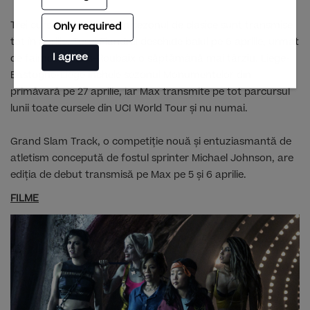
Trei curse Monument din sezonul de clasice sunt transmise
Only required
tot în aprilie. Turul Flandrei deschide balul pe 6 aprilie, urmat
I agree
de faimosul Paris-Roubaix o săptămână mai târziu. Liège-
Bastogne-Liège încheie sezonul Monumentelor din
primăvară pe 27 aprilie, iar Max transmite pe tot parcursul
lunii toate cursele din UCI World Tour și nu numai.
Grand Slam Track, o competiție nouă și entuziasmantă de
atletism concepută de fostul sprinter Michael Johnson, are
ediția de debut transmisă pe Max pe 5 și 6 aprilie.
FILME