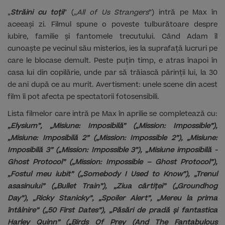
„
Străini cu toții
” („
All of Us Strangers
”) intră pe Max în
aceeași zi. Filmul spune o poveste tulburătoare despre
iubire, familie și fantomele trecutului. Când Adam îl
cunoaște pe vecinul său misterios, ies la suprafață lucruri pe
care le blocase demult. Peste puțin timp, e atras înapoi în
casa lui din copilărie, unde par să trăiască părinții lui, la 30
de ani după ce au murit. Avertisment: unele scene din acest
film îi pot afecta pe spectatorii fotosensibili.
Lista filmelor care intră pe Max în aprilie se completează cu:
„Elysium”, „Misiune: Imposibilă” („Mission: Impossible”),
„Misiune: Imposibilă 2” („Mission: Impossible 2”), „Misiune:
Imposibilă 3” („Mission: Impossible 3”), „Misiune imposibilă -
Ghost Protocol” („Mission: Impossible – Ghost Protocol”),
„Fostul meu iubit” („Somebody I Used to Know”), „Trenul
asasinului” („Bullet Train”), „Ziua cârtiței” („Groundhog
Day”), „Ricky Stanicky”, „Spoiler Alert”, „Mereu la prima
întâlnire” („50 First Dates”), „Păsări de pradă și fantastica
Harley Quinn” („Birds Of Prey (And The Fantabulous