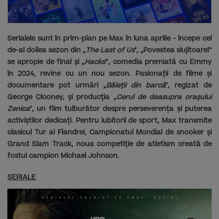
Serialele sunt în prim-plan pe Max în luna aprilie - începe
cel
de-al doilea sezon din
„
The Last of Us
", „Povestea slujitoarei”
se apropie de final și „
Hacks
”, comedia premiată cu Emmy
în 2024, revine cu un nou sezon. Pasionații de filme și
documentare pot urmări „
Băieții din barcă
", regizat de
George Clooney, și producția „
Cerul de deasupra orașului
Zenica
", un film tulburător despre perseverența și puterea
activiștilor dedicați. Pentru iubitorii de sport, Max transmite
clasicul Tur al Flandrei, Campionatul Mondial de snooker și
Grand Slam Track, noua competiție de atletism creată de
fostul campion Michael Johnson.
SERIALE