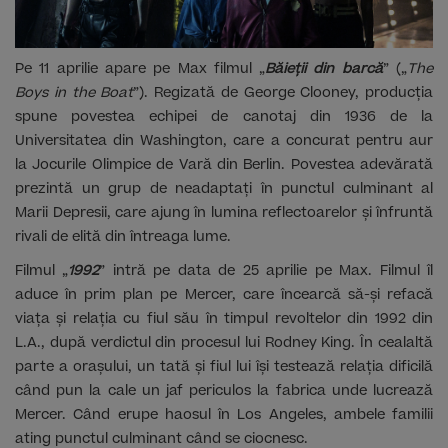
Pe 11 aprilie apare pe Max filmul „
Băieții din barcă
” („
The
Boys in the Boat
”). Regizată de George Clooney, pr
oducția
spune povestea echipei de canotaj din 1936 de la
Universitatea din Washington, care a concurat pentru aur
la Jocurile Olimpice de Vară din Berlin. Povestea adevărată
prezintă un grup de neadaptați în punctul culminant al
Marii Depresii, care ajung în lumina reflectoarelor și înfruntă
rivali de elită din întreaga lume.
Filmul „
1992
” intră pe data de 25 aprilie pe Max. Filmul îl
aduce în prim plan pe Mercer, care încearcă să-și refacă
viața și relația cu fiul său în timpul revoltelor din 1992 din
L.A., după verdictul din procesul lui Rodney King. În cealaltă
parte a orașului, un tată și fiul lui își testează relația dificilă
când pun la cale un jaf periculos la fabrica unde lucrează
Mercer. Când erupe haosul în Los Angeles, ambele familii
ating punctul culminant când se ciocnesc.