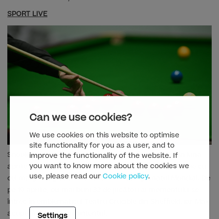
SPORT LIVE
Can we use cookies?
We use cookies on this website to optimise
site functionality for you as a user, and to
Snookerul și ciclismul sunt în lumina reflectoarelor în luna
improve the functionality of the website. If
you want to know more about the cookies we
aprilie pe Max. Sezonul 2024/2025 de snooker se încheie cu
use, please read our
Cookie policy
.
cel mai prestigios turneu al anului: Campionatul Mondial. De
pe 19 aprilie, cei mai buni 32 de jucători ai momentului se
întrec în emblematicul Teatru Crucible din Sheffield, iar Max
acoperă din plin evenimentul.
Settings