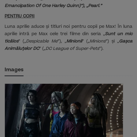
Emancipation Of One Harley Quinn)”), „Pearl.”
PENTRU COPII
Luna aprilie aduce și titluri noi pentru copii pe Max! În luna
aprilie intră pe Max cele trei filme din seria „
Sunt un mic
ticălos
” („
Despicable Me
”), „
Minionii
” („
Minions
”) și „
Gașca
Animăluțelor DC
” („
DC League of Super-Pets
”).
Images