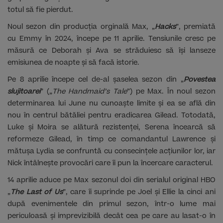
totul să fie pierdut.
Noul sezon din producția orginală Max, „
Hacks
”, premiată
cu Emmy în 2024, începe pe 11 aprilie. Tensiunile cresc pe
măsură ce Deborah și Ava se străduiesc să își lanseze
emisiunea de noapte și să facă istorie.
Pe 8 aprilie începe cel de-al șaselea sezon din „
Povestea
slujitoarei
” („
The Handmaid’s Tale
”) pe Max. În noul sezon
determinarea lui June nu cunoaște limite și ea se află din
nou în centrul bătăliei pentru eradicarea Gilead. Totodată,
Luke și Moira se alătură rezistenței, Serena încearcă să
reformeze Gilead, în timp ce comandantul Lawrence și
mătușa Lydia se confruntă cu consecințele acțiunilor lor, iar
Nick întâlnește provocări care îi pun la încercare caracterul.
14 aprilie aduce pe Max sezonul doi din serialul original HBO
„
The Last of Us
”, care îi suprinde pe Joel și Ellie la cinci ani
după evenimentele din primul sezon, într-o lume mai
periculoasă și imprevizibilă decât cea pe care au lasat-o în