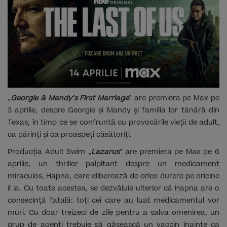
„
Georgie & Mandy’s First Marriage
” are premiera pe Max pe
3 aprilie, despre Georgie și Mandy și familia lor tânără din
Texas, în timp ce se confruntă cu provocările vieții de adult,
ca părinți și ca proaspeți căsătoriți.
Producția Adult Swim „
Lazarus
” are premiera pe Max pe 6
aprilie, un thriller palpitant despre un medicament
miraculos, Hapna, care eliberează de orice durere pe oricine
îl ia. Cu toate acestea, se dezvăluie ulterior că Hapna are o
consecință fatală: toți cei care au luat medicamentul vor
muri. Cu doar treizeci de zile pentru a salva omenirea, un
grup de agenți trebuie să găsească un vaccin înainte ca