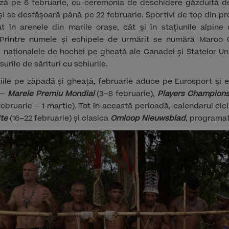
ză pe 6 februarie, cu ceremonia de deschidere găzduită de
 și se desfășoară până pe 22 februarie. Sportivi de top din pr
tât în arenele din marile orașe, cât și în stațiunile alpine
. Printre numele și echipele de urmărit se numără Marco 
in, naționalele de hochei pe gheață ale Canadei și Statelor U
urile de sărituri cu schiurile.
iile pe zăpadă și gheață, februarie aduce pe Eurosport și 
 —
Marele Premiu Mondial
(3–8 februarie),
Players Champion
februarie – 1 martie). Tot în această perioadă, calendarul cic
ite
(16–22 februarie) și clasica
Omloop Nieuwsblad
, programat