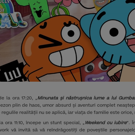
e la ora 17:20, „
Minunata și năstrușnica lume a lui Gumbal
ezon plin de haos, umor absurd și aventuri complet neaștepta
regulile realității nu se aplică, iar viața de familie este orice
la ora 11:10, începe un stunt special, „
Weekend cu iubire
”. 
work vă invită să vă reîndrăgostiți de poveștile personajel