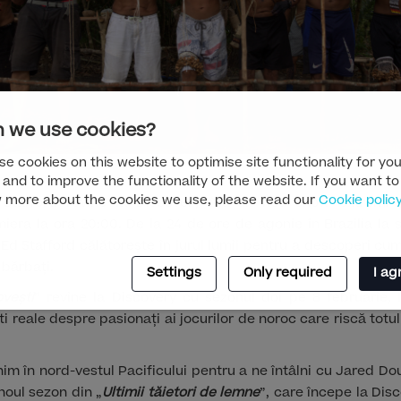
 we use cookies?
e cookies on this website to optimise site functionality for you
 and to improve the functionality of the website. If you want to
 more about the cookies we use, please read our
Cookie polic
Stafford revine la Discovery într-un nou show extrem. 
iera la ora 20:00. De la 24 de ore de agonie în Brazilia la să
l Ed Stafford călătorește în jurul lumii pentru a descoperi c
 bărbați.
Settings
Only required
I ag
ovești
” revine la Discovery cu sezonul doi pe 8 februarie, 
i reale despre pasionați ai jocurilor de noroc care riscă totu
nim în nord-vestul Pacificului pentru a ne întâlni cu Jared Do
noul sezon din „
Ultimii tăietori de lemne
”, care începe la Disc