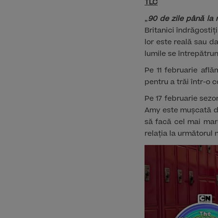
TLC
„
90 de zile până la 
Britanici îndrăgostiț
lor este reală sau d
lumile se întrepătrun
Pe 11 februarie afl
pentru a trăi într-o 
Pe 17 februarie sezo
Amy este mușcată de
să facă cel mai mare
relația la următorul n