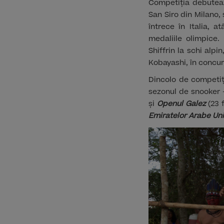
Competiția debutea
San Siro din Milano,
întrece în Italia, a
medaliile olimpice
Shiffrin la schi alp
Kobayashi, în concurs
Dincolo de competiț
sezonul de snooker
și
Openul Galez
(23 
Emiratelor Arabe Un