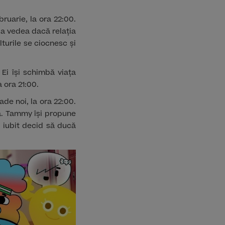
ruarie, la ora 22:00.
u a vedea dacă relația
turile se ciocnesc și
Ei își schimbă viața
a ora 21:00.
ade noi, la ora 22:00.
a. Tammy își propune
i iubit decid să ducă