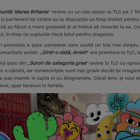
nuntă: Marea Britanie
” revine cu un nou sezon la TLC pe 7 feb
i și partenerii lor străini au la dispoziție un timp limitat pentr
acă au făcut o mare greșeală și ar trebui să renunțe la ea. Cul
d, în timp ce cuplurile riscă totul pentru dragoste.
ăm povestea a șase persoane care caută un trai mai simplu. 
comunitate amish. „
Dintr-o dată, Amish
” are premiera la TLC, l
nul șase din „
Surori de categoria grea
” revine la TLC cu episo
 o cămilă, iar consecințele sunt mai grave decât își imagin
 pas înainte în lupta ei cu kilogramele. Când Amy și noul e
ivel, apar tensiuni în familie.