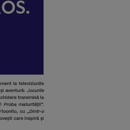
ent la televiziunile
 și aventură:
Jocurile
chidere transmisă la
: Proba maturității”
.
artoonito, cu
„Dintr-o
ovești care inspiră și