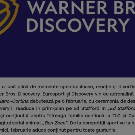
 o lună plină de momente spectaculoase, emoție și divertism
er Bros. Discovery. Eurosport și Discovery vin cu adrenalină
ilano–Cortina
debutează pe 6 februarie, cu ceremonia de des
overy îl readuce în prim-plan pe Ed Stafford în
„Ed Stafford
 și conținutul pentru întreaga familie continuă la TLC și C
ăgitul serial animat
„Ben Zece”.
De la competiții sportive la p
mici, februarie aduce conținut pentru toate gusturile.