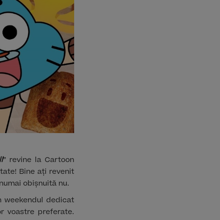
l
” revine la Cartoon
te! Bine ați revenit
, numai obișnuită nu.
În weekendul dedicat
or voastre preferate.