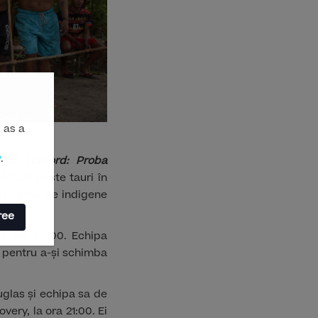
 as a
y
.
„
Ed Stafford: Proba
rituri peste tauri în
um popoarele indigene
ree
la ora 20:00. Echipa
l pentru a-și schimba
uglas și echipa sa de
overy, la ora 21:00. Ei