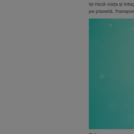
își riscă viața și in
pe planetă. Transpor