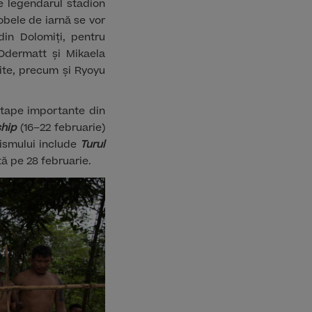
 legendarul stadion
obele de iarnă se vor
 din Dolomiți, pentru
Odermatt și Mikaela
nite, precum și Ryoyu
etape importante din
ship
(16–22 februarie)
lismului include
Turul
ă pe 28 februarie.