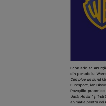
Februarie se anunță
din portofoliul Warn
Olimpice de Iarnă M
Eurosport, iar Disc
Poveștile puternice
dată, Amish”
și îndr
animație pentru cei 