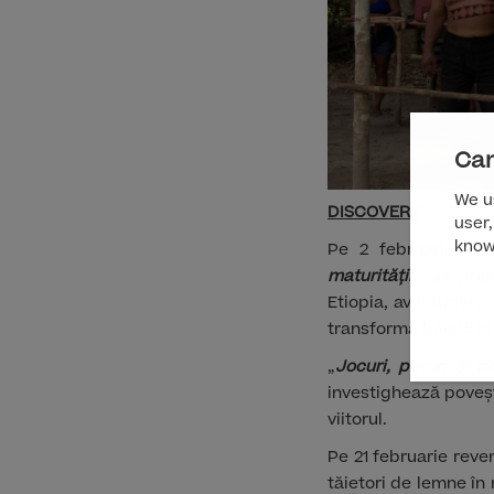
Can
We us
DISCOVERY
user,
know
Pe 2 februarie Ed 
maturității
” are prem
Etiopia, aventurieru
transformă băieții în
„
Jocuri, poturi și p
investighează poveșt
viitorul.
Pe 21 februarie reve
tăietori de lemne în 